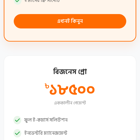
১ মাসের ফ্রি সাপোর্ট
এখনই কিনুন
বিজনেস প্রো
১৮৫০০
৳
এককালীন পেমেন্ট
ফুল ই-কমার্স সলিউশন
ইনভেন্টরি ম্যানেজমেন্ট