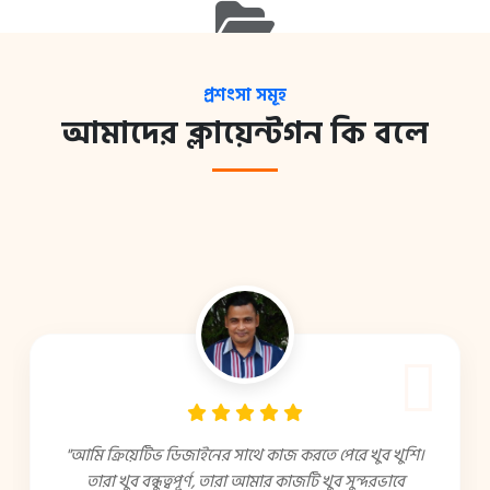
বর্তমানে কোনো প্রজেক্ট পাওয়া যায়নি।
প্রশংসা সমূহ
অনুগ্রহ করে পরে আবার চেষ্টা করুন অথবা আমাদের সাথে
আমাদের ক্লায়েন্টগন কি বলে
যোগাযোগ করুন।
"আমি ক্রিয়েটিভ ডিজাইনের সাথে কাজ করতে পেরে খুব খুশি।
তারা খুব বন্ধুত্বপূর্ণ, তারা আমার কাজটি খুব সুন্দরভাবে