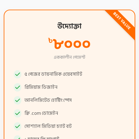
BEST VALUE
উদ্যোক্তা
৮০০০
৳
এককালীন পেমেন্ট
৫ পেজের ডায়নামিক ওয়েবসাইট
প্রিমিয়াম ডিজাইন
আনলিমিটেড হোস্টিং স্পেস
ফ্রি .com ডোমেইন
সোশ্যাল মিডিয়া চ্যাট বট